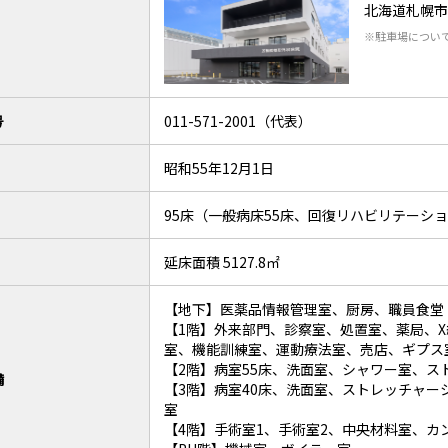
北海道札幌市
※駐車場につい
号
011-571-2001（代表）
昭和55年12月1日
95床（一般病床55床、回復リハビリテーショ
延床面積 5127.8㎡
【地下】医薬品情報管理室、厨房、職員食堂
【1階】外来部門、診察室、処置室、薬局、X線
室、機能訓練室、運動療法室、売店、ギプス
【2階】病室55床、洗面室、シャワー室、
備
【3階】病室40床、洗面室、ストレッチャ
室
【4階】手術室1、手術室2、中央材料室、カ