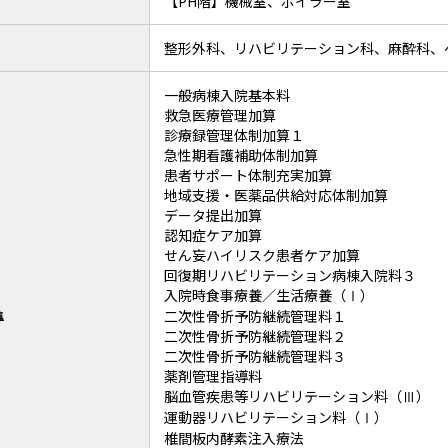
【PH階】機械室、ボイラー室
整形外科、
リハビリテーション科、麻酔科
一般病棟入院基本料
救急医療管理加算
診療録管理体制加算１
急性期看護補助体制加算
患者サポート体制充実加算
地域支援・医薬品供給対応体制加算
データ提出加算
認知症ケア加算
せん妄ハイリスク患者ケア加算
回復期リハビリテーション病棟入院料３
入院時食事療養／生活療養（Ⅰ）
二次性骨折予防継続管理料１
準
二次性骨折予防継続管理料２
二次性骨折予防継続管理料３
薬剤管理指導料
脳血管疾患等リハビリテーション料（Ⅲ）
運動器リハビリテーション料（Ⅰ）
椎間板内酵素注入療法