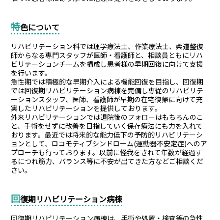
特
色について
リハビリテーション科では理学療法士、作業療法士、柔道整復
師からなる専門スタッフが医師・看護師と、相談員ともにリハ
ビリテーションチームを構成し患者様の早期回復に向けて支援
を行います。
急性期では積極的な早期介入による機能回復を目指し、回復期
では回復期リハビリテーション病棟を完備し専従のリハビリテ
ーションスタッフ、医師、看護師が早期の在宅復帰に向けて充
実したリハビリテーションを提供しております。
外来リハビリテーションでは退院後のフォローはもちろんのこ
と、手術をせずに改善を目指していく保存療法にも力を入れて
おります。最近では将来的な能力低下の予防的リハビリテーシ
ョンとして、ロコモティブシンドローム(運動器不安定症)へのア
プローチも行っております。以前に怪我をされて年数が経過す
るにつれ筋力、バランス等に不安が出てきた方などご相談くだ
さい。
回
復期リハビリテーション病棟
回復期リハビリテーション病棟は、手術や処置・検査等の急性