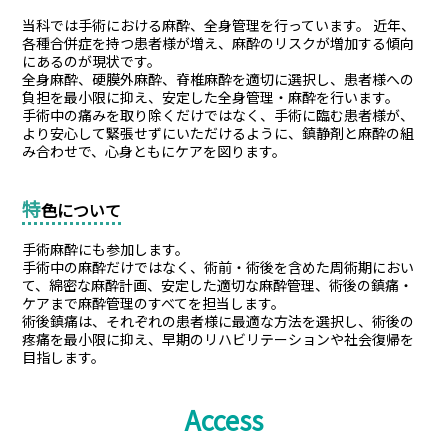
当科では手術における麻酔、全身管理を行っています。 近年、
各種合併症を持つ患者様が増え、麻酔のリスクが増加する傾向
にあるのが現状です。
全身麻酔、硬膜外麻酔、脊椎麻酔を適切に選択し、患者様への
負担を最小限に抑え、安定した全身管理・麻酔を行います。
手術中の痛みを取り除くだけではなく、手術に臨む患者様が、
より安心して緊張せずにいただけるように、鎮静剤と麻酔の組
み合わせで、心身ともにケアを図ります。
特
色について
手術麻酔にも参加します。
手術中の麻酔だけではなく、術前・術後を含めた周術期におい
て、綿密な麻酔計画、安定した適切な麻酔管理、術後の鎮痛・
ケアまで麻酔管理のすべてを担当します。
術後鎮痛は、それぞれの患者様に最適な方法を選択し、術後の
疼痛を最小限に抑え、早期のリハビリテーションや社会復帰を
目指します。
Access