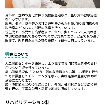
当科は、加齢の変化に伴う慢性疾患治療と、整形外科救急治療
を行っています。
脱臼、骨折、捻挫等の各種の運動器の救急外傷､膝や股関節の外
科治療などあらゆる部門の診療を行っています。
新生児や、小児から高齢者まで、立つ、歩くといった人間の基
本的な運動機能であるすべての方が対象であり、安全で質の高い
医療で、患者様の生活の質の維持・獲得を目的としています。
特
色について
人工関節センターを設置し、より高度で専門的で患者様の負担
が少ない手術を行っています。
最小侵襲手術(MIS)という一般的な手術よりも難しい手術を行う
ために徹底してトレーニングを積み、実践経験の豊富な医師が
治療にあたります。
膝・股関節などの慢性疾患の他、外傷、骨粗鬆症など幅広く診
察を行い、丁寧な説明と診察で地域に貢献しています。
リハビリテーション科