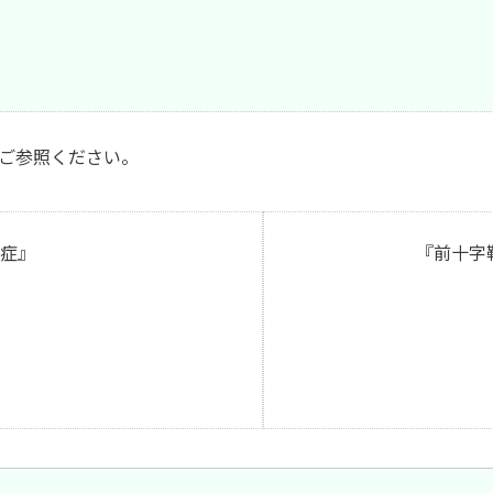
をご参照ください。
症』
『前十字靭