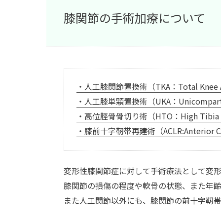
膝関節の手術加療について
・人工膝関節置換術（TKA：Total Knee Ar
・人工膝単顆置換術（UKA：Unicompartment
・高位脛骨骨切り術（HTO：High Tibia O
・膝前十字靭帯再建術（ACLR:Anterior Cruci
変形性膝関節症に対して手術療法として変形
膝関節の損傷の程度や軟骨の状態、また年齢や
また人工関節以外にも、膝関節の前十字靭帯