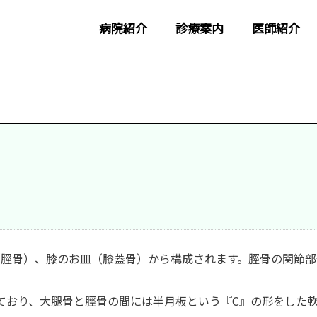
病院紹介
診療案内
医師紹介
脛骨）、膝のお皿（膝蓋骨）から構成されます。脛骨の関節部
ており、大腿骨と脛骨の間には半月板という『C』の形をした